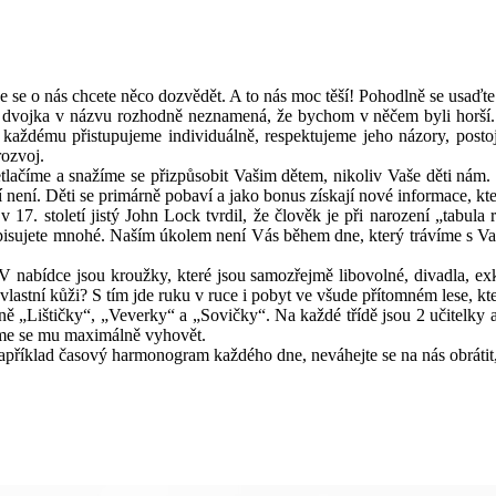
 že se o nás chcete něco dozvědět. A to nás moc těší! Pohodlně se usaďte
 dvojka v názvu rozhodně neznamená, že bychom v něčem byli horší. N
každému přistupujeme individuálně, respektujeme jeho názory, postoje
rozvoj.
tlačíme a snažíme se přizpůsobit Vašim dětem, nikoliv Vaše děti nám
ní není. Děti se primárně pobaví a jako bonus získají nové informace, kte
 17. století jistý John Lock tvrdil, že člověk je při narození „tabula
pisujete mnohé. Naším úkolem není Vás během dne, který trávíme s Vašimi
 V nabídce jsou kroužky, které jsou samozřejmě libovolné, divadla, exk
lastní kůži? S tím jde ruku v ruce i pobyt ve všude přítomném lese, kt
tně „Lištičky“, „Veverky“ a „Sovičky“. Na každé třídě jsou 2 učitelky
ažíme se mu maximálně vyhovět.
například časový harmonogram každého dne, neváhejte se na nás obrát