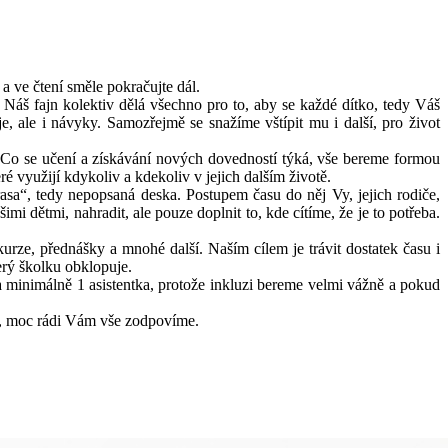
 a ve čtení směle pokračujte dál.
áš fajn kolektiv dělá všechno pro to, aby se každé dítko, tedy Váš
, ale i návyky. Samozřejmě se snažíme vštípit mu i další, pro život
. Co se učení a získávání nových dovedností týká, vše bereme formou
ré využijí kdykoliv a kdekoliv v jejich dalším životě.
 rasa“, tedy nepopsaná deska. Postupem času do něj Vy, jejich rodiče,
 dětmi, nahradit, ale pouze doplnit to, kde cítíme, že je to potřeba.
urze, přednášky a mnohé další. Naším cílem je trávit dostatek času i
erý školku obklopuje.
 a minimálně 1 asistentka, protože inkluzi bereme velmi vážně a pokud
it, moc rádi Vám vše zodpovíme.