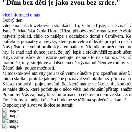
"Dům bez dětí je jako zvon bez srdce."
více informací o nás
Dobrý den,
vítejte na našich webových stránkách. To, že tu teď jste, jasně značí,
Jsme 2. Mateřská škola Horní Bříza, příspěvková organizace. Avšak
největší poklad, cítilo co nejlépe a odcházelo domů s úsměvem. Ke 
potřebné, poznatky a návyky, které jsou velmi důležité pro jeho další 
Náš přístup je velmi prolidský a empatický. Nic nikam neženeme, ne
hry. Je snad nad slunce jasné, že jiný, lepší a efektivnější způsob uče
Když zabrousíme do historie (nebojte, nebude to na dlouho), tak už v
prarodiče, tety, strejdové a další neméně významní členové rodiny za
Žádný tlak, pouze možnosti.
Mimoškolkové aktivity jsou také velmi důležité pro zpestření učení.
mimo školku, protože jak nejlépe poznávat svět okolo než přímo a na v
S lesem souvisí i pojmenování tříd, které máme ve školce tři, konkré
se najde dítko, které potřebuje o něco větší individuální přístup, sn
Pokud by Vás zajímaly bližší informace o celkovém dění ve školce, 
Do té doby se mějte krásně a budeme se těšit na společné setkání ?
O spokojený život ve školce se starají: